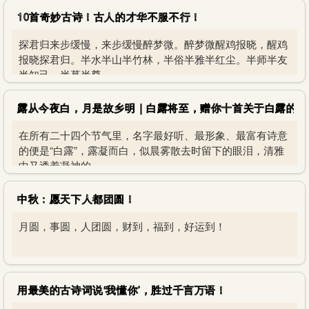
10首奇妙古诗！古人的才华不服不行！
探君归来步缓慢，来步缓慢醉梦微。醉梦微醒鸡报晓，醒鸡
报晓探君归。半水半山半竹林，半俗半雅半红尘。半师半友
半知己，半慕半尊
露从今夜白，月是故乡明｜白露将至，赠你十首关于白露的诗
在所有二十四个节气里，名字最好听、最形象、最富有诗意
的便是“白露”，露凝而白，似晨雾散去时留下的眼泪，清雅
中又透着凝神的
中秋：愿天下人都团圆！
月圆，事圆，人团圆，财到，福到，好运到！
用最美的古诗词说‘我懂你’，胜过千言万语！