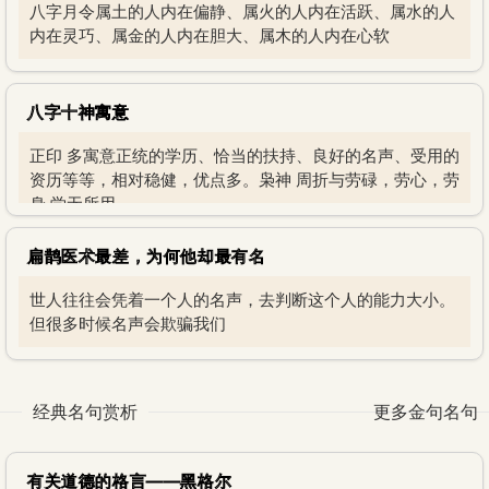
八字月令属土的人内在偏静、属火的人内在活跃、属水的人
内在灵巧、属金的人内在胆大、属木的人内在心软
八字十神寓意
正印 多寓意正统的学历、恰当的扶持、良好的名声、受用的
资历等等，相对稳健，优点多。枭神 周折与劳碌，劳心，劳
身 学无所用
扁鹊医术最差，为何他却最有名
世人往往会凭着一个人的名声，去判断这个人的能力大小。
但很多时候名声会欺骗我们
经典名句赏析
更多金句名句
有关道德的格言——黑格尔