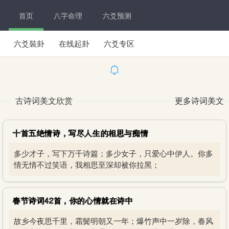
首页
八字命理
六爻预测
六爻裝卦
在线起卦
六爻专区
古诗词美文欣赏
更多诗词美文
十首五绝情诗，写尽人生的相思与痴情
多少才子，写下万千诗篇；多少女子，只爱心中伊人。你多
情无情不过笑语，我相思至深却被你拉黑；
春节诗词42首，你的心情就在诗中
故乡今夜思千里，霜鬓明朝又一年；爆竹声中一岁除，春风