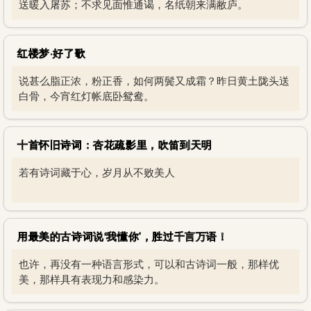
送暖入屠苏；不求见面惟通谒，名纸朝来满敝庐。
红楼梦·好了歌
说甚么脂正浓，粉正香，如何两鬓又成霜？昨日黄土陇头送
白骨，今宵红灯帐底卧鸳鸯。
十首怀旧诗词：杏花疏影里，吹笛到天明
若有诗词藏于心，岁月从不败美人
用最美的古诗词说‘我懂你’，胜过千言万语！
也许，再没有一种语言形式，可以和古诗词一般，那样优
美，那样具有表现力和感染力。