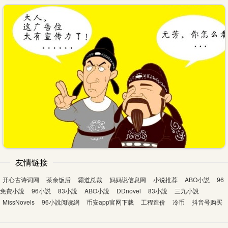
友情链接
开心古诗词网
茶余饭后
霸道总裁
妈妈说信息网
小说推荐
ABO小説
96
免費小說
96小説
83小說
ABO小說
DDnovel
83小說
三九小說
MissNovels
96小說阅读網
币安app官网下载
工程造价
冷币
抖音号购买