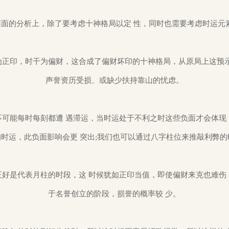
层面的分析上，除了要考虑十神格局以定 性，同时也需要考虑时运元
为正印，时干为偏财，这合成了偏财坏印的十神格局，从原局上这预示
声誉资历受损、或缺少扶持靠山的忧虑。
不可能每时每刻都遭 遇滞运，当时运处于不利之时这些负面才会体现
的时运，此负面影响会更 突出;我们也可以通过八字柱位来推敲利弊的
正好是代表月柱的时段，这 时候犹如正印当值，即使偏财来克也难伤
于名誉创立的阶段，损誉的概率较 少。