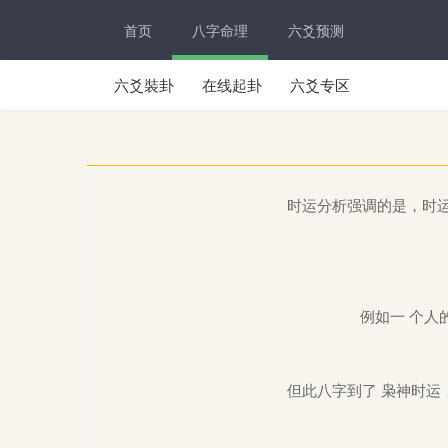
首页
八字命理
六爻预测
六爻裝卦
在线起卦
六爻专区
时运分析强调的是，时
例如一 个人
但此八字到了
枭神时运