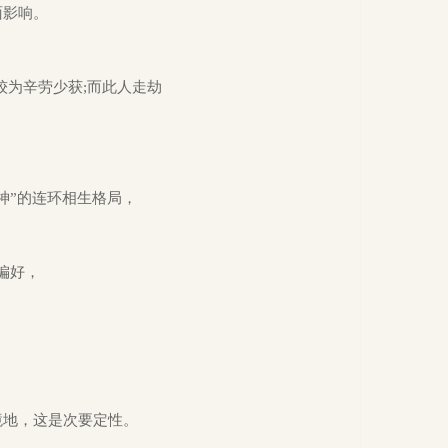
面影响。
较为辛劳少获;而此人走劫
神”的连环相生格局，
偏好，
境地，这是次要定性。