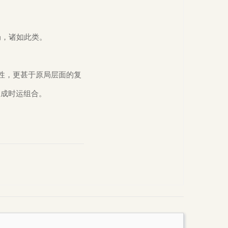
局，
诸如此类。
性，更甚于原局层面的复
构成时运组合。