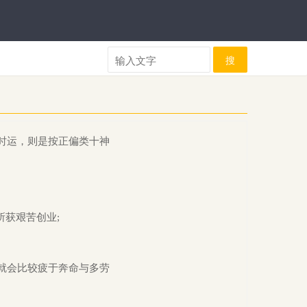
搜
时运，则是按正偏类十神
所获艰苦创业;
就会比较疲于奔命与多劳