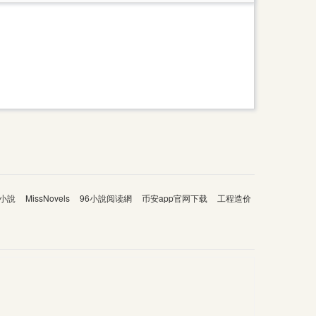
小說
MissNovels
96小說阅读網
币安app官网下载
工程造价