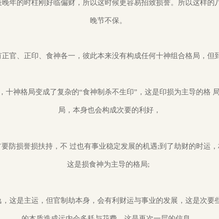
表晚年的时柱刚好临偏财，所以这时候更容易招致损誉。所以这样的八
晚节不保。
有正官、正印、食神各一，彼此本来没有构成任何十神组合格局，但到
，十神格局变成了复杂的“食神制杀不生印”，这是印损为主导的格 
局，本身也会构成次要的利好，
要防损誉损扶持，不 过也有事业稳定发展的机遇;到了劫财的时运，
这是损食神为主导的格局;
逸，这是主运，但官制劫本身，会有利财运与事业的发展，这是次要些
的本质造成运内会多耗与花费，这是再次一层的信息。