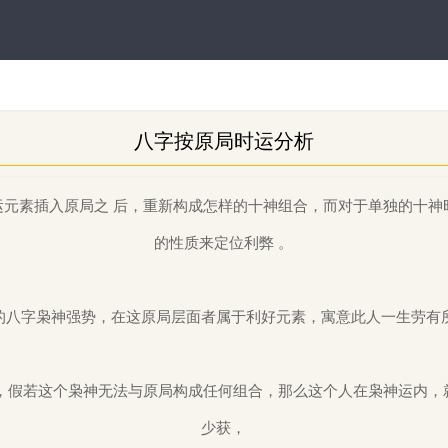
八字按原局时运分析
运元素插入原局之 后，重新构成怎样的十神组合，而对于单独的十神
的性质来定位利弊 。
的八字枭神强势，在这原局层面者属于利好元素，寓意此人一生劳有
，
假若这个枭神无法与原局构成任何组合，那么这个人在枭神运内，
少获，