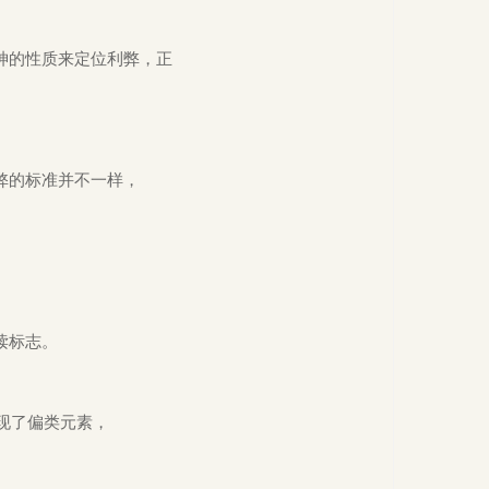
神的
性质来定位利弊，
正
弊的标准并不一样，
。
读标志。
现了偏类元素，