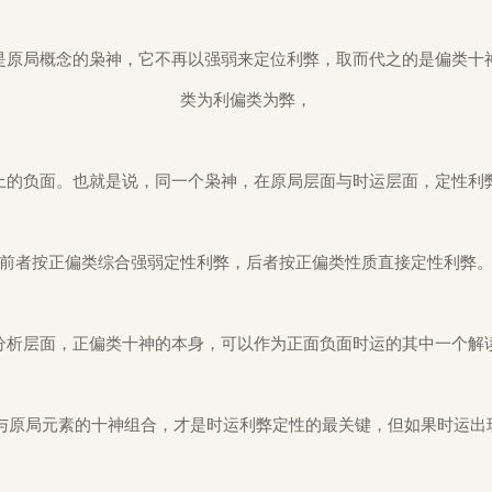
是原局概念的枭神，它不再以强弱来定位利弊，取而代之的是偏类十
类为利偏类为弊，
上的负面。
也就是说，同一个枭神，在原局层
面与时运层面，定性利
前者按正偏类综合强弱定性利弊，后者按正偏类性质直接定
性利弊
分析层面，正偏类十神的本身，可以作为正面负面时运的其中一个解
素与原局元素的十神组合，才是时运利弊定性的最关键，但如果时运出