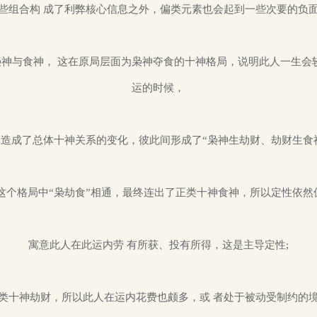
些组合构 成了利弊核心信息之外，偏类元素也会起到一些次要的负
神与食神， 这在原局层面为枭神夺食的十神格局，说明此人一生会
运的时候，
，造成了总体十神关系的变化，彼此间形成了“枭神生劫财、劫财生食
这个格局中“枭劫食”相通，最终连出了正类十神食神，所以定性依然
寓意此人在此运内劳 有所获、投有所得，这是主导定性;
类十神劫财，所以此人在运内花费也颇多，或 者处于被动受制约的