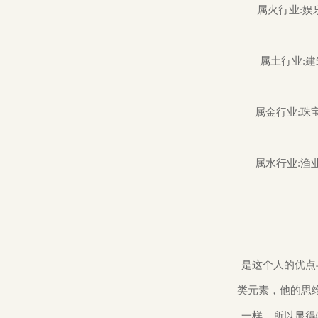
属火行业:
  属土行业:建筑、土地、建材、批发、农业、畜牧、种植、食品、皮革、肉类、玉石、陶瓷、历

  属金行业:珠宝、冶金、五金、金融、保险、财务、机械、钟表、行政、公检法、军事、权力、垄

  属水行业
是这个人的优点
类元素，他的思
一样，所以显得