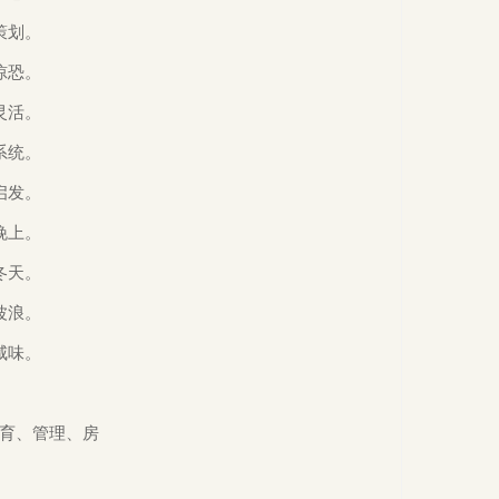
波浪。
咸味。
体育、管理、房