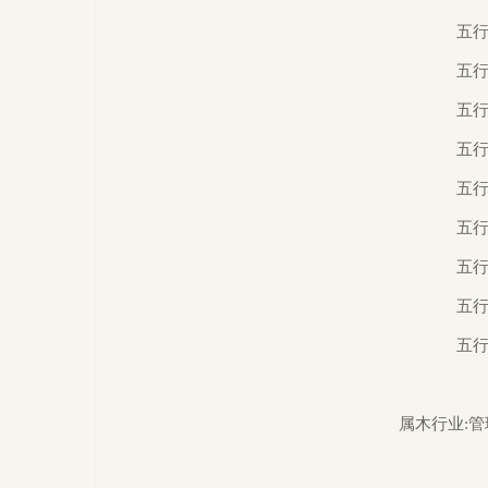
  五行能力:木组织规划、火人脉交际、土规范转型、金执行大局、水创意策划。

  五行脾性:木代表怨怒、火代表喜笑、土代表忧思、金代表悲哀、水代表惊恐。

  五行性情:木代表理性、火代表热情、土代表冷静、金代表果断、水代表灵活。

  五行器官:木肝胆系统、火心血系统、土消化系统、金呼吸系统、水泌尿系统。

  五行学习:木逻辑思维、火口语表达、土文辞写作、金记忆公式、水创意启发。

  五行时间:木代表早上、火代表中午、土为过渡时、金代表下午、水代表晚上。

  五行时令:木代表春天、火代表夏天、土为过渡月、金代表秋天、水代表冬天。

  
  
  属木行业