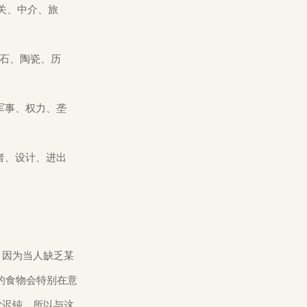
、中介、旅

者、设计、进出
因为当人缺乏某

食物会特别在意

迟钝，所以与这
