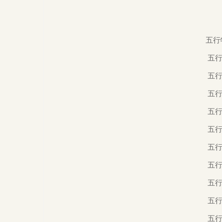
五行
  五行地域:木代表东方、火代表南方、土代表中央、金代表西方、水代表北方。

  五行体征:木代表韧性、火代表尖锐、土代表规整、金代表坚硬、水代表柔软。

  五行风水:木代表风气、火代表火热、土代表暗静、金代表简燥、水代表湿冷。

  五行色泽:木代表青绿、火代表紫红、土代表土黄、金代表金白、水代表蓝黑。

  五行属性:木代表木材、火代表火态、土代表土料、金代表金属、水代表水质。

  五行高低:木代表次高、火代表最高、土代表中间、金代表次低、水代表最底。

  五行轨迹:木代表初始、火代表鼎盛、土代表拐变、金代表回收、水代表结尾。

  五行时效:木代表较短、火代表突发、土代表折中、金代表较长、水代表冘长。

  五行人脉:木代表理论、火代表舆论、土代表规矩、金代表权力、水代表流动。

  五行行为:木代表仁慈、火代表礼仪、土代表诚信、金代表义气、水代表智慧。
