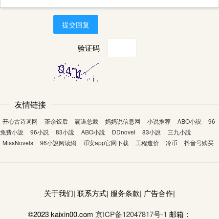
提交回复
验证码
友情链接
开心古诗词网
茶余饭后
霸道总裁
妈妈说信息网
小说推荐
ABO小説
96
免費小說
96小説
83小說
ABO小說
DDnovel
83小說
三九小說
MissNovels
96小說阅读網
币安app官网下载
工程造价
冷币
抖音号购买
关于我们| 联系方式| 服务条款| 广告合作|
©2023 kaixin00.com
京ICP备12047817号-1
邮箱：