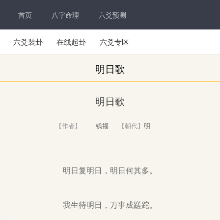
首页
八字命理
六爻预测
六爻裝卦
在线起卦
六爻专区
明日歌
明日歌
【作者】
钱福
【朝代】
明
明日复明日，明日何其多。
我生待明日，万事成蹉跎。