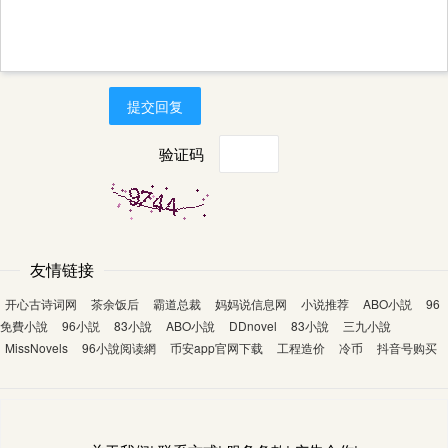
提交回复
验证码
友情链接
开心古诗词网
茶余饭后
霸道总裁
妈妈说信息网
小说推荐
ABO小説
96
免費小說
96小説
83小說
ABO小說
DDnovel
83小說
三九小說
MissNovels
96小說阅读網
币安app官网下载
工程造价
冷币
抖音号购买