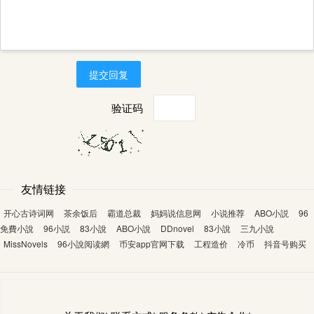
提交回复
验证码
友情链接
开心古诗词网
茶余饭后
霸道总裁
妈妈说信息网
小说推荐
ABO小説
96
免費小說
96小説
83小說
ABO小說
DDnovel
83小說
三九小說
MissNovels
96小說阅读網
币安app官网下载
工程造价
冷币
抖音号购买